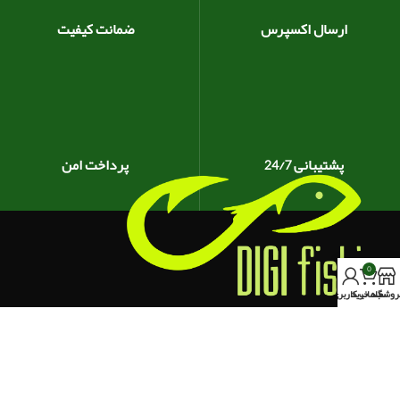
ارسال اکسپرس
ضمانت کیفیت
پشتیبانی 24/7
پرداخت امن
0
روشگاه
سبد خرید
حساب کاربری من
کرج،خیابان چالوس ، روبروی سه راه برغان
تلفن تماس : 09353835184
ایمیل ما : info@digifishing.ir