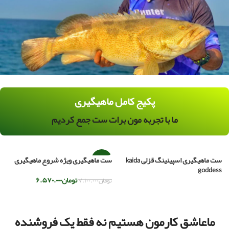
پکیج کامل ماهیگیری
ما با تجربه مون برات ست جمع کردیم
ست ماهیگیری اسپینینگ قزلی kaida
ست ماهیگیری ویژه شروع ماهیگیری
س
-7%
goddess
تومان
۶.۵۷۰.۰۰۰
ت
تومان
۷.۱۰۰.۰۰۰
اطلاعات بیشتر
افزودن به سبد خرید
ماعاشق کارمون هستیم نه فقط یک فروشنده