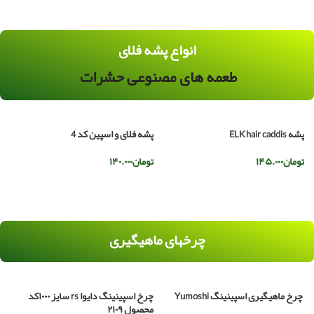
انواع پشه فلای
طعمه های مصنوعی حشرات
پشه ELK hair caddis
پشه فلای و اسپین کد 4
پ
تومان
۱۴۵.۰۰۰
تومان
۱۴۰.۰۰۰
ت
افزودن به سبد خرید
افزودن به سبد خرید
چرخهای ماهیگیری
چرخ ماهیگیری اسپینینگ Yumoshi
چرخ اسپینینگ دایوا rs سایز ۱۰۰۰کد
محصول ۲۱۰۹
م