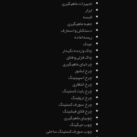
تجهیزات ماهیگیری
ابزار
البسه
جعبه ماهیگیری
دستکش و اسمارف
ریسه اماده
عینک
چاک و زنده نگهدار
چاک قزلی و فلای
چرخهای ماهیگیری
چرخ ابشور
چرخ اسپینینگ
چرخ انتظاری
چرخ بایت کستینگ
چرخ ترولینگ
چرخ سورف کستینگ
چرخ فلای فیشینگ
چوبهای ماهیگیری
چوب جیگینگ
چوب سورف کستینگ ساحلی