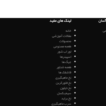
سان
لینک های مفید
ی
خانه
مقالات آموزشی
محصولات
طعمه مصنوعی
لور اب شور
اسپینرها
جیگ ها
طعمه شناور
قاشقک ها
نخ ماهیگیری
نخ فلورکربن
نخ نایلون
سیم بکسل
نخ براید
سرب ماهیگیری