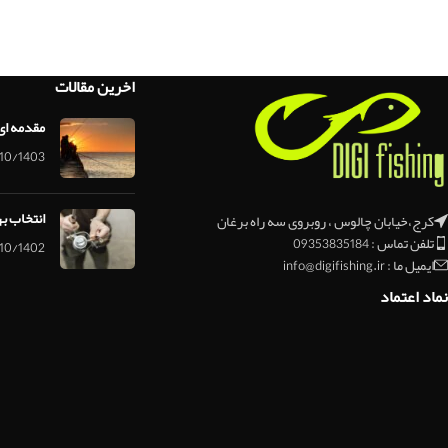
اخرین مقالات
مقدمه ای
10/1403
انتخاب ب
کرج،خیابان چالوس ، روبروی سه راه برغان
تلفن تماس : 09353835184
10/1402
ایمیل ما : info@digifishing.ir
نماد اعتماد