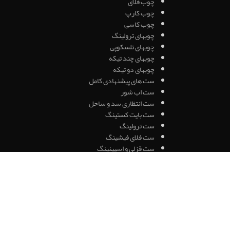
چوب فلای
چوب کارپ
چوب کاسی
چوبهای ترولینگ
چوبهای تلسکوپی
چوبهای چند تیکه
چوبهای دو تیکه
ست های پیشنهادی کامل
ست اب شور
ست انتظاری سد و ساحل
ست بایت کستینگ
ست ترولینگ
ست فلای فیشینگ
ست قزلی و اسپینینگ
سرب ماهیگیری
سرب اشکی
سرب چاکدار
طعمه بودار و خمیر
بریکلی امریکایی
بویله
خمیر ها