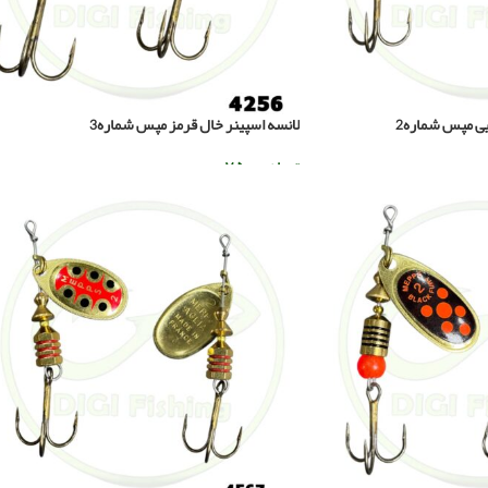
یی مپس شماره2
لانسه اسپینر خال قرمز مپس شماره3
تومان
۷۵۰.۰۰۰
افزودن به سبد خرید