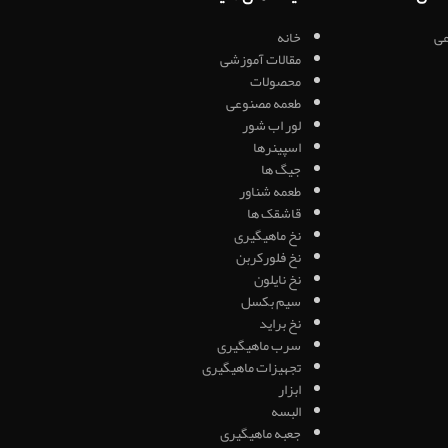
ی
خانه
مقالات آموزشی
محصولات
طعمه مصنوعی
لور اب شور
اسپینرها
جیگ ها
طعمه شناور
قاشقک ها
نخ ماهیگیری
نخ فلورکربن
نخ نایلون
سیم بکسل
نخ براید
سرب ماهیگیری
تجهیزات ماهیگیری
ابزار
البسه
جعبه ماهیگیری