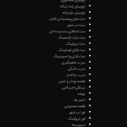
چوبهای چند تیکه
چوبهای دو تیکه
ست های پیشنهادی کامل
ست اب شور
ست انتظاری سد و ساحل
ست بایت کستینگ
ست ترولینگ
ست فلای فیشینگ
ست قزلی و اسپینینگ
سرب ماهیگیری
سرب اشکی
سرب چاکدار
طعمه بودار و خمیر
بریکلی امریکایی
بویله
خمیر ها
طعمه مصنوعی
لور اب شور
لور ترولینگ
اسپینرها