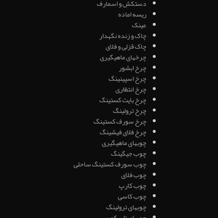
دستکش و اسمارف
ریسه اماده
عینک
چاک و زنده نگهدار
چاک قزلی و فلای
چرخهای ماهیگیری
چرخ ابشور
چرخ اسپینینگ
چرخ انتظاری
چرخ بایت کستینگ
چرخ ترولینگ
چرخ سورف کستینگ
چرخ فلای فیشینگ
چوبهای ماهیگیری
چوب جیگینگ
چوب سورف کستینگ ساحلی
چوب فلای
چوب کارپ
چوب کاسی
چوبهای ترولینگ
چوبهای تلسکوپی