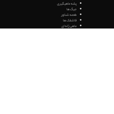
پشه ماهیگیری
جیگ ها
طعمه شناور
قاشقک ها
ماهی ژله ای
اتصالات
شناور
سیم بکسل
ملزومات(قلاب/سرب/اتصالات)
قلاب بویله
قلاب پایه بلند
قلاب کپور
نخ ماهیگیری
نخ براید
نخ فلای فیشینگ
نخ فلورکربن
نخ نایلون
کلاه
کیف
لیکویید ها