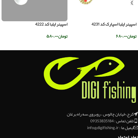
اسپینر ایلبا اسپارک کد 4231
اسپینر ایلبا کد 4222
تومان
۶۸۰.۰۰۰
تومان
۵۸۰.۰۰۰
افزودن به سبد خرید
افزودن به سبد خرید
کرج،خیابان چالوس ، روبروی سه راه برغان
تلفن تماس : 09353835184
ایمیل ما : info@digifishing.ir
نماد اعتماد