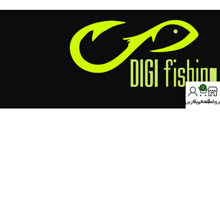
اطلاعات بیشتر
0
روشگاه
سبد خرید
حساب کاربری من
کرج،خیابان چالوس ، روبروی سه راه برغان
تلفن تماس : 09353835184
ایمیل ما : info@digifishing.ir
نماد اعتماد
اخرین مقالات
دسته بندی ها
دسترسی آسان