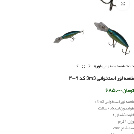
بزرگنمایی تصویر
خانه
طعمه مصنوعی
لورها
طعمه لور استخوانی 3m3 کد ۴۰۰۹
تومان
۶۸۵.۰۰۰
طعمه لور استخوانی 3m3 :
طولبدون لب:۶.۵سانت
فلوت(شناور)
وزن:۹گرم
سه شاخ vmc