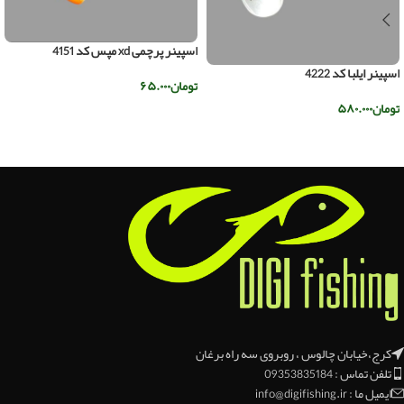
اسپینر پرچمی xd مپس کد 4151
اسپینر ایلبا کد 4222
تومان
۶۵.۰۰۰
تومان
۵۸۰.۰۰۰
اطلاعات بیشتر
افزودن به سبد خرید
کرج،خیابان چالوس ، روبروی سه راه برغان
تلفن تماس : 09353835184
ایمیل ما : info@digifishing.ir