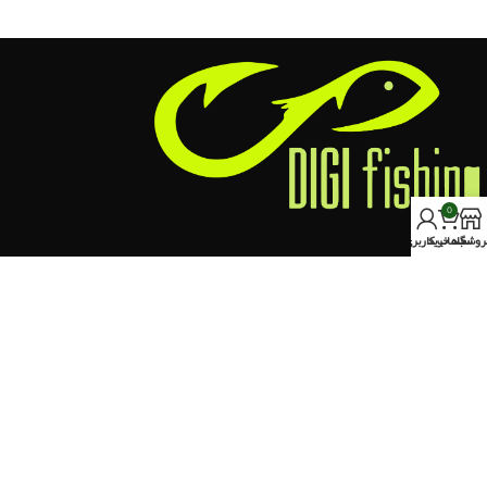
0
روشگاه
سبد خرید
حساب کاربری من
کرج،خیابان چالوس ، روبروی سه راه برغان
تلفن تماس : 09353835184
ایمیل ما : info@digifishing.ir
نماد اعتماد
اخرین مقالات
دسته بندی ها
دسترسی آسان