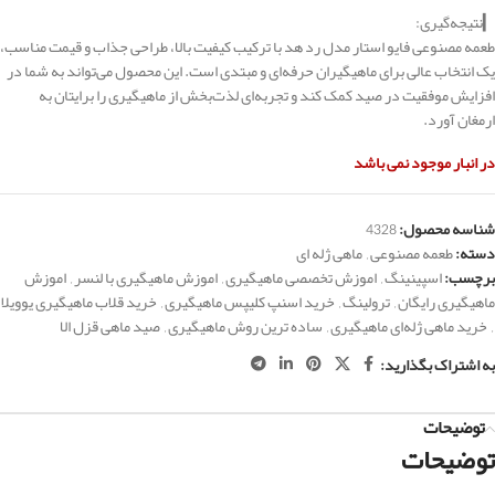
▎نتیجه‌گیری:
طعمه مصنوعی فایو استار مدل رد هد با ترکیب کیفیت بالا، طراحی جذاب و قیمت مناسب،
یک انتخاب عالی برای ماهیگیران حرفه‌ای و مبتدی است. این محصول می‌تواند به شما در
افزایش موفقیت در صید کمک کند و تجربه‌ای لذت‌بخش از ماهیگیری را برایتان به
ارمغان آورد.
در انبار موجود نمی باشد
شناسه محصول:
4328
دسته:
طعمه مصنوعی
,
ماهی ژله ای
برچسب:
اسپینینگ
,
اموزش تخصصی ماهیگیری
,
اموزش ماهیگیری با لنسر
,
اموزش
ماهیگیری رایگان
,
ترولینگ
,
خرید اسنپ کلیپس ماهیگیری
,
خرید قلاب ماهیگیری یوویلا
,
خرید ماهی ژله‌ای ماهیگیری
,
ساده ترین روش ماهیگیری
,
صید ماهی قزل الا
به اشتراک بگذارید:
توضیحات
توضیحات