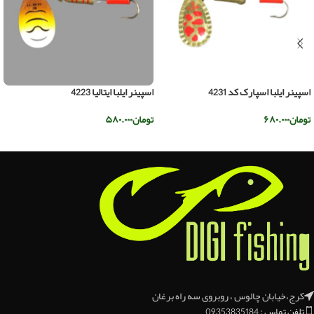
اسپینر ایلبا اسپارک کد 4231
اسپینر ایلبا ایتالیا 4223
تومان
۶۸۰.۰۰۰
تومان
۵۸۰.۰۰۰
افزودن به سبد خرید
افزودن به سبد خرید
کرج،خیابان چالوس ، روبروی سه راه برغان
تلفن تماس : 09353835184