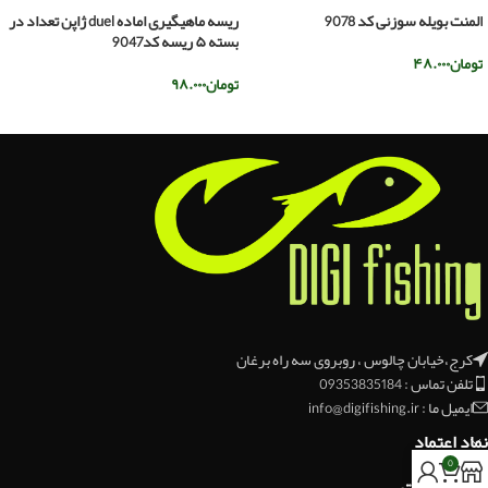
المنت بویله سوزنی کد 9078
ریسه ماهیگیری اماده duel ژاپن تعداد در
بسته ۵ ریسه کد9047
تومان
۴۸.۰۰۰
تومان
۹۸.۰۰۰
اطلاعات بیشتر
اطلاعات بیشتر
کرج،خیابان چالوس ، روبروی سه راه برغان
تلفن تماس : 09353835184
ایمیل ما : info@digifishing.ir
نماد اعتماد
0
اخرین مقالات