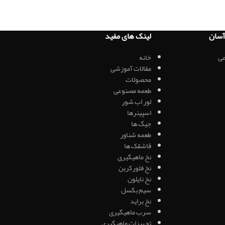
سان
لینک های مفید
ی
خانه
مقالات آموزشی
محصولات
طعمه مصنوعی
لور اب شور
اسپینرها
جیگ ها
طعمه شناور
قاشقک ها
نخ ماهیگیری
نخ فلورکربن
نخ نایلون
سیم بکسل
نخ براید
سرب ماهیگیری
تجهیزات ماهیگیری