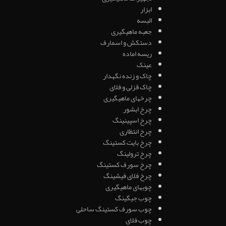
ابزار
البسه
جعبه ماهیگیری
دستکش و اسمارف
ریسه اماده
عینک
چاک و زنده نگهدار
چاک قزلی و فلای
چرخهای ماهیگیری
چرخ ابشور
چرخ اسپینینگ
چرخ انتظاری
چرخ بایت کستینگ
چرخ ترولینگ
چرخ سورف کستینگ
چرخ فلای فیشینگ
چوبهای ماهیگیری
چوب جیگینگ
چوب سورف کستینگ ساحلی
چوب فلای