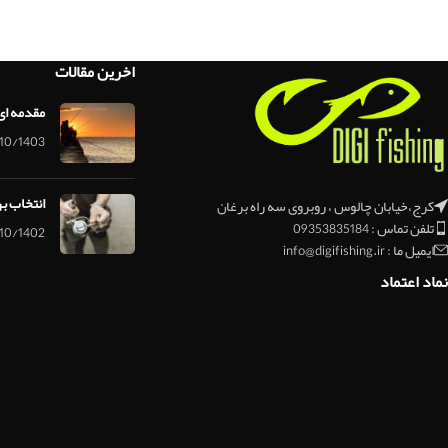
اخرین مقالات
مقدمه ای
10/1403
انتخاب ب
کرج،خیابان چالوس ، روبروی سه راه برغان
تلفن تماس : 09353835184
10/1402
ایمیل ما : info@digifishing.ir
نماد اعتماد