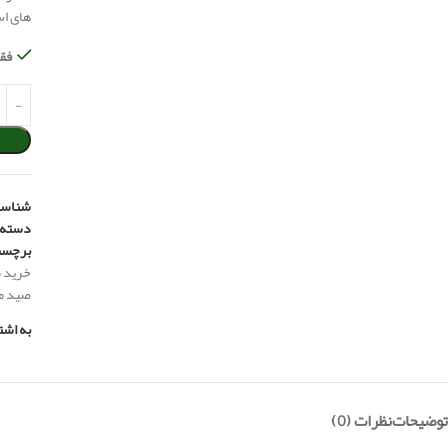
های اس
فقط 2 عدد در ان
شناسه
دسته:
برچسب
خرید 
صید ما
به اشت
توضیحات
نظرات (0)