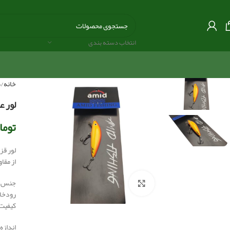
انتخاب دسته بندی
خانه
ط
لور عم
توما
لور قز
از مقا
جنس بد
بزرگنمایی تصویر
رودخان
کیفیت 