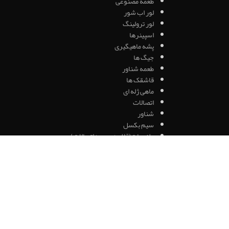
طعمه مصنوعی
لور اب شور
لور ترولینگ
اسپینرها
پشه ماهیگیری
جیگ ها
طعمه شناور
قاشقک ها
ماهی ژله ای
اتصالات
شناور
سیم بکسل
ملزومات(قلاب/سرب/اتصالات)
قلاب بویله
قلاب پایه بلند
قلاب کپور
نخ ماهیگیری
نخ براید
نخ فلای فیشینگ
نخ فلورکربن
نخ نایلون