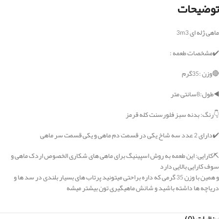
توضیحات
ماهی ژله ای 3m3
✔️مشخصات طعمه :
🔴وزن :35گرم
◀️طول:8سانتی متر
👇رنگ: بدنه سبز فلورسنت کله قرمز
✔️دارای 2 عدد سه شاخ یکی در قسمت دم ماهی و یکی قسمت سر ماهی
⛏کارایی: این طعمه به روش اسپینیگ برای ماهی های شکاری الخصوص اردک ماهی و
سوف کارایی بالایی دارد
و همین با وزن 35 گرمی که داره براحتی میتونید پرتاب های بسیار بلندی در سد ها و
دریاچه ها داشته باشید و شانش ماهیگیری تون بیشتر میشه