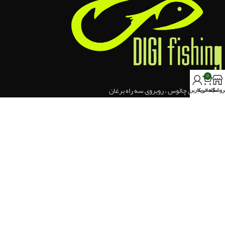
0
روشگاه
سبد خرید
حساب کاربری من
کرج،خیابان چالوس ، روبروی سه راه برغان
تلفن تماس : 09353835184
ایمیل ما : info@digifishing.ir
نماد اعتماد
اخرین مقالات
دسته بندی ها
دسترسی آسان
لینک های مفید