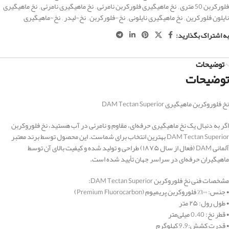
فلورکربن 50 متری
,
نخ ماهیگیری فلورکربن نامرئی
,
نخ ماهیگیری نامرئی
,
نخ ماهیگیری
نایلون فلورکرین
,
نخ ماهیگیری نایلونی
,
نخ-فلورکربن
,
نخ-لیدر
,
نخ-ماهیگیری
به اشتراک بگذارید:
توضیحات
توضیحات
نخ فلوروکربن ماهیگیری DAM Tectan Superior
اگر به دنبال یک نخ ماهیگیری حرفه‌ای، مقاوم و نامرئی در آب هستید، نخ فلوروکربن
DAM Tectan Superior بهترین انتخاب برای شماست. این محصول توسط برند معتبر
آلمانی DAM (فعال از سال ۱۸۷۵) طراحی و تولید شده و کیفیت بالای آن توسط
ماهیگیران حرفه‌ای در سراسر جهان تأیید شده است.
مشخصات فنی نخ فلوروکربن DAM Tectan Superior:
• جنس: ۱۰۰٪ فلوروکربن پریمیوم (Premium Fluorocarbon)
• طول رول: ۲۵ متر
• قطر نخ: 0.40 میلی‌متر
• قدرت کشش:9.9 کیلوگرم