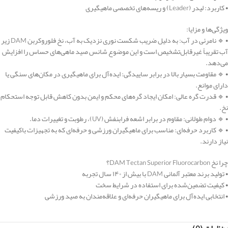
• کاربرد: لیدر (Leader) و ریسه‌های تخصصی ماهیگیری
ویژگی‌ها و مزایا:
• 🔹 نامرئی در آب: به دلیل ضریب شکست نوری نزدیک به آب، نخ فلوروکربن DAM زیر
آب تقریباً غیرقابل‌تشخیص است و این موضوع شانس صید ماهی‌های حساس را افزایش
می‌دهد.
• 🔹 مقاومت بسیار بالا در برابر ساییدگی: ایده‌آل برای ماهیگیری در مکان‌های سنگی یا
دارای موانع.
• 🔹 قدرت گره عالی: امکان ایجاد گره‌های محکم و ایمن بدون کاهش قابل توجه استحکام
نخ.
• 🔹 دوام طولانی: مقاوم در برابر اشعه فرابنفش (UV)، رطوبت و تغییرات دما.
• 🔹 کاربرد حرفه‌ای: مناسب برای ماهیگیران ورزشی و حرفه‌ای که به تجهیزات باکیفیت
نیاز دارند.
چرا نخ DAM Tectan Superior Fluorocarbon؟
• تولید برند معتبر آلمانی DAM با بیش از ۱۴۰ سال تجربه
• کیفیت تضمین‌شده برای استفاده در شرایط سخت
• انتخابی ایده‌آل برای ماهیگیران حرفه‌ای و علاقه‌مندان به صید ورزشی