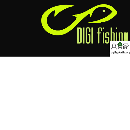
0
روشگاه
سبد خرید
حساب کاربری من
کرج،خیابان چالوس ، روبروی سه راه برغان
تلفن تماس : 09353835184
ایمیل ما : info@digifishing.ir
نماد اعتماد
اخرین مقالات
دسته بندی ها
دسترسی آسان
لینک های مفید