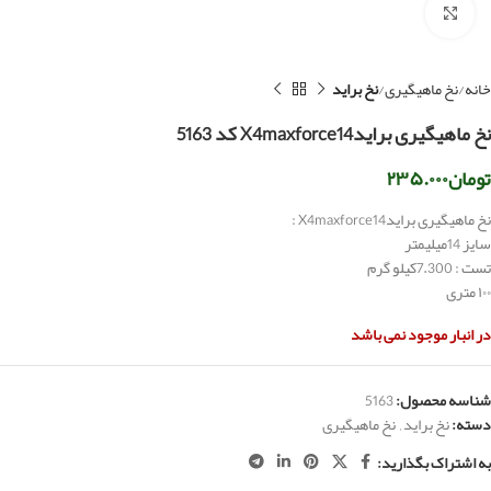
بزرگنمایی تصویر
خانه
نخ ماهیگیری
نخ براید
نخ ماهیگیری برایدX4maxforce14 کد 5163
تومان
۲۳۵.۰۰۰
نخ ماهیگیری برایدX4maxforce14 :
سایز 14میلیمتر
تست : 7.300کیلو گرم
۱۰۰ متری
در انبار موجود نمی باشد
شناسه محصول:
5163
دسته:
نخ براید
,
نخ ماهیگیری
به اشتراک بگذارید: