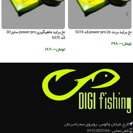
نخ براید برند power pro 26 کد 5074
نخ براید ماهیگیری power pro سایز30
کد 5075
تومان
۲۹۸.۰۰۰
تومان
۱۸۷.۰۰۰
اطلاعات بیشتر
اطلاعات بیشتر
کرج،خیابان چالوس ، روبروی سه راه برغان
تلفن تماس : 09353835184