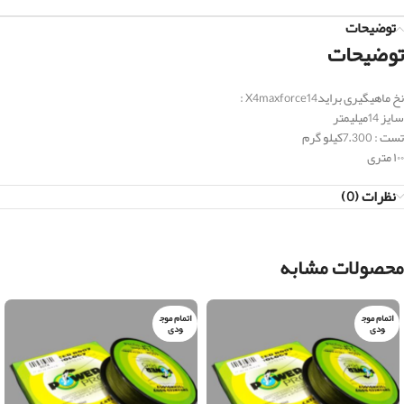
توضیحات
توضیحات
نخ ماهیگیری برایدX4maxforce14 :
سایز 14میلیمتر
تست : 7.300کیلو گرم
۱۰۰ متری
نظرات (0)
محصولات مشابه
اتمام موج
اتمام موج
ودی
ودی