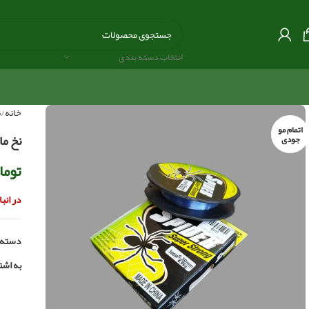
انتخاب دسته بندی
خانه
ن
اتمام مو
نخ ماهیگیری 0
جودی
توما
در انب
دسته:
به اشت