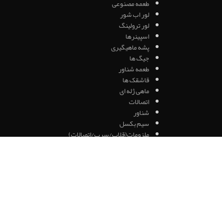
طعمه مصنوعی
لور اب شور
لور ترولینگ
اسپینرها
پشه ماهیگیری
جیگ ها
طعمه شناور
قاشقک ها
ماهی ژله ای
اتصالات
شناور
سیم بکسل
ملزومات(قلاب/سرب/اتصالات)
قلاب بویله
قلاب پایه بلند
قلاب کپور
نخ ماهیگیری
نخ براید
نخ فلای فیشینگ
نخ فلورکربن
نخ نایلون