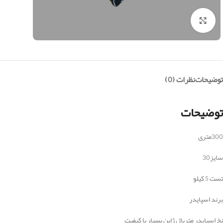
بزرگنمایی تصویر
توضیحات
نظرات (0)
توضیحات
300متری
سایز30
تست 5 کیلو
برند اسپایدر
نخ اسپایدر متریال ژاپن بسیار با کیفیت