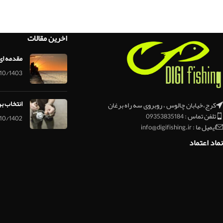
اخرین مقالات
مقدمه ای
10/1403
انتخاب ب
کرج،خیابان چالوس ، روبروی سه راه برغان
تلفن تماس : 09353835184
10/1402
ایمیل ما : info@digifishing.ir
نماد اعتماد