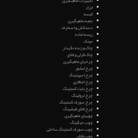
تجهیزات ماهیگیری
ابزار
البسه
جعبه ماهیگیری
دستکش و اسمارف
ریسه اماده
عینک
چاک و زنده نگهدار
چاک قزلی و فلای
چرخهای ماهیگیری
چرخ ابشور
چرخ اسپینینگ
چرخ انتظاری
چرخ بایت کستینگ
چرخ ترولینگ
چرخ سورف کستینگ
چرخ فلای فیشینگ
چوبهای ماهیگیری
چوب جیگینگ
چوب سورف کستینگ ساحلی
چوب فلای