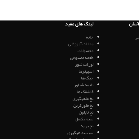
سان
لینک های مفید
ی
خانه
مقالات آموزشی
محصولات
طعمه مصنوعی
لور اب شور
اسپینرها
جیگ ها
طعمه شناور
قاشقک ها
نخ ماهیگیری
نخ فلورکربن
نخ نایلون
سیم بکسل
نخ براید
سرب ماهیگیری