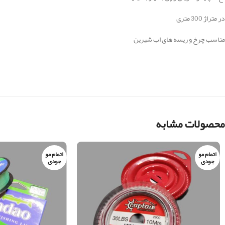
در متراژ 300 متری
مناسب چرخ و ریسه های اب شیرین
محصولات مشابه
اتمام مو
اتمام مو
جودی
جودی