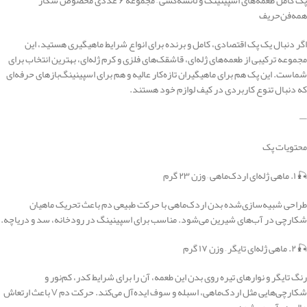
پک کامل طعمه‌های اسپینینگ و لانسه‌کشی – مجموعه ۶ عددی مخصوص شکار
همه‌فن‌حریف
اگر دنبال یک پک اقتصادی، کامل و برنده برای انواع شرایط ماهیگیری هستید، این
مجموعه ترکیبی از طعمه‌های ژله‌ای، قاشقک‌های فلزی و کرم ژله‌ای، بهترین انتخاب برای
شماست. این پک هم برای ماهیگیران تازه‌کار عالیه و هم برای اسپینینگ‌بازهای حرفه‌ای
که دنبال تنوع کاربردی در کیف لوازم خود هستند.
—
محتویات پک
🎣 ۱. ماهی ژله‌ای اردک‌ماهی – وزن ۲۳ گرم
طراحی شبیه‌سازی‌شده بدن اردک‌ماهی با حرکت طبیعی دم باعث تحریک ماهیان
شکارچی در آب‌های شیرین می‌شود. مناسب برای اسپینینگ در رودخانه، سد و دریاچه.
🎣 ۲. ماهی ژله‌ای تایگر – وزن ۱۷ گرم
رنگ تایگر و نوارهای تیره روی بدن این طعمه، آن را برای شرایط کدر، کم‌نور و
شکارچی‌هایی مثل اردک‌ماهی، اسبله و سوف ایده‌آل می‌کند. حرکت دم V باعث ارتعاش