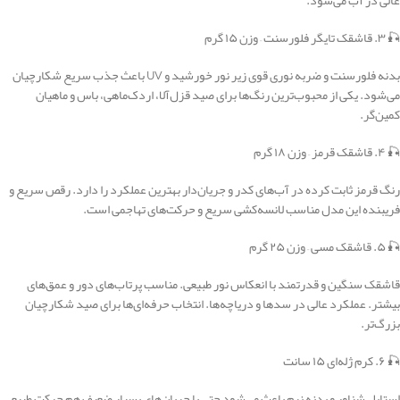
عالی در آب می‌شود.
🎣 ۳. قاشقک تایگر فلورسنت – وزن ۱۵ گرم
بدنه فلورسنت و ضربه نوری قوی زیر نور خورشید و UV باعث جذب سریع شکارچیان
می‌شود. یکی از محبوب‌ترین رنگ‌ها برای صید قزل‌آلا، اردک‌ماهی، باس و ماهیان
کمین‌گر.
🎣 ۴. قاشقک قرمز – وزن ۱۸ گرم
رنگ قرمز ثابت کرده در آب‌های کدر و جریان‌دار بهترین عملکرد را دارد. رقص سریع و
فریبنده این مدل مناسب لانسه‌کشی سریع و حرکت‌های تهاجمی است.
🎣 ۵. قاشقک مسی – وزن ۲۵ گرم
قاشقک سنگین و قدرتمند با انعکاس نور طبیعی. مناسب پرتاب‌های دور و عمق‌های
بیشتر. عملکرد عالی در سدها و دریاچه‌ها. انتخاب حرفه‌ای‌ها برای صید شکارچیان
بزرگ‌تر.
🎣 ۶. کرم ژله‌ای ۱۵ سانت
استایل شناور و بدنه نرم باعث می‌شود حتی با جریان‌های بسیار ضعیف هم حرکت طبیعی