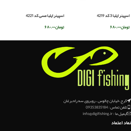
اسپینر ایلبا 3 کد 4219
اسپینر ایلبا مسی کد 4221
تومان
۶۸۰.۰۰۰
تومان
۶۸۰.۰۰۰
افزودن به سبد خرید
افزودن به سبد خرید
کرج،خیابان چالوس ، روبروی سه راه برغان
تلفن تماس : 09353835184
ایمیل ما : info@digifishing.ir
نماد اعتماد