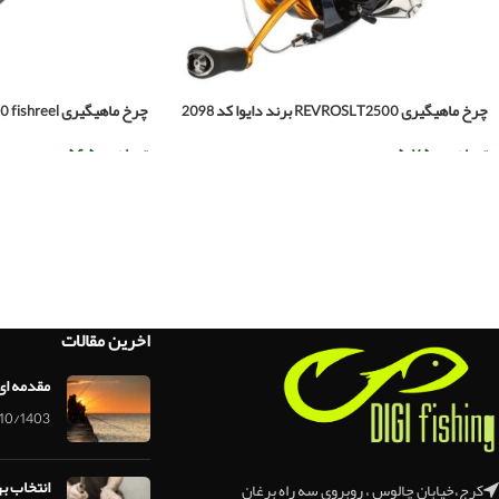
چرخ ماهیگیری REVROSLT2500 برند دایوا کد 2098
چرخ ماهیگیری Dc7000 fishreel کد2087
تومان
۵.۷۵۰.۰۰۰
تومان
۵۶۵.۰۰۰
اطلاعات بیشتر
اطلاعات بیشتر
اخرین مقالات
مقدمه ای
10/1403
انتخاب ب
کرج،خیابان چالوس ، روبروی سه راه برغان