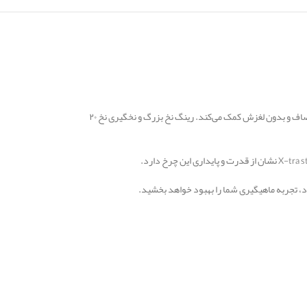
چرخ ماهیگیری Superior NX 3000 از برند رمیکسون یک چرخ با کیفیت و ویژگی‌های منحصر به فرد برای ماهیگیری است. این چرخ دارای ۵+۱ بلبرینگ واقعی است که به عملکرد صاف و بدون لغزش کمک می‌کند. رینگ نخ بزرگ و نخگیری نخ ۲۰