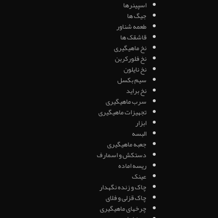
اسپینرها
جیگ ها
طعمه شناور
قاشقک ها
نخ ماهیگیری
نخ فلورکربن
نخ نایلون
سیم بکسل
نخ براید
سرب ماهیگیری
تجهیزات ماهیگیری
ابزار
البسه
جعبه ماهیگیری
دستکش و اسمارف
ریسه اماده
عینک
چاک و زنده نگهدار
چاک قزلی و فلای
چرخهای ماهیگیری