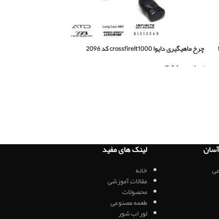
چرخ ماهیگیری دایوا crossfirelt1000 کد 2096
چرخ ماهیگیری دایوا strikeforce1000 کد 2106
تومان
۴.۶۵۰.۰۰۰
تومان
۱.۲۸۰.۰۰۰
اطلاعات بیشتر
اطلاعات بیشتر
سان
لینک های مفید
ی
خانه
مقالات آموزشی
محصولات
طعمه مصنوعی
لور اب شور