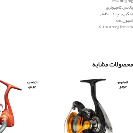
Max drag7kg
بالانس کامپیوتری
نخگیری نخ ۲۰—۲۰۰متر
اسپول cnc
X-tra strong line arm
محصولات مشابه
اتمام مو
اتمام مو
جودی
جودی