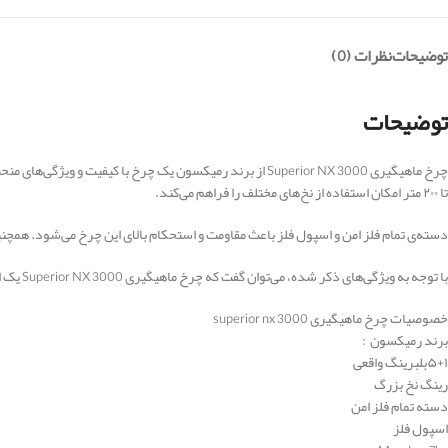
توضیحات
نظرات (0)
توضیحات
تا ۲۰۰ متر امکان استفاده از نخ‌های مختلف را فراهم می‌کند.
دسته‌ی تمام فلز امن و اسپول فلز باعث مقاومت و استحکام بالای این چرخ می‌شود. همچنین، ماکس دراگ ۷ کیلوگرم، بالانس کامپیوتری، اسپول CNC و بازوی قوی X-tra strong line arm نشان
با توجه به ویژگی‌های ذکر شده، می‌توان گفت که چرخ ماهیگیری Superior NX 3000 یک انتخاب عالی برای علاقمندان به ماهیگیری است و با کارایی و قابلیت‌های منحصر به فرد خود، تجربه ماهیگیری شما را بهبود خواهد بخشید.
خصوصیات چرخ ماهیگیری superior nx 3000
برند رمیکسون :
۵+۱بلبرینگ واقعی
رینگ نخ بزرگ
دسته تمام فلز امن
اسپول فلز