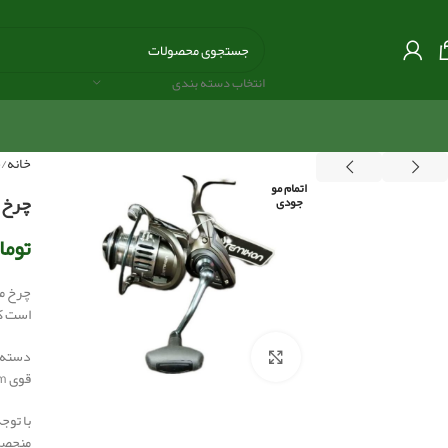
انتخاب دسته بندی
خانه
چ
اتمام مو
چرخ ماهیگیری 
جودی
توما
است که به 
بزرگنمایی تصویر
قوی X-tra strong line arm نشان از قدرت و پایداری این چرخ دارد.
منحصر 