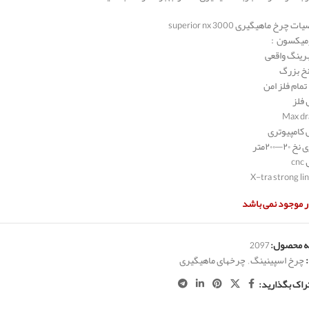
رخ ماهیگیری superior nx 3000
رمیکسون :
نخ بزرگ
مام فلز امن
فلز
Max dr
 کامپیوتری
۲—۲۰۰متر
c
X-tra strong li
ار موجود نمی باشد
 محصول:
2097
چرخ اسپینینگ
,
چرخهای ماهیگیری
راک بگذارید: