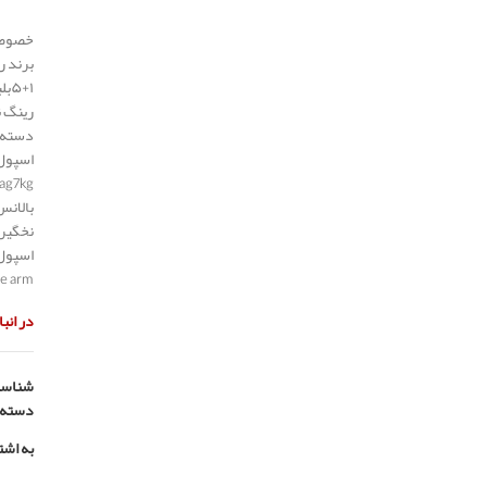
خصوصیات چ
برند 
۵+۱بلبرینگ واقعی
رینگ 
دسته ت
اسپول 
ag7kg
بالانس
نخگیری نخ ۰
اسپول nc
ne arm
در انب
شناسه
دسته:
به اشت