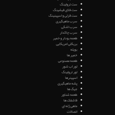
ست ترولینگ
ست فلای فیشینگ
ست قزلی و اسپینینگ
سرب ماهیگیری
سرب اشکی
سرب چاکدار
طعمه بودار و خمیر
بریکلی امریکایی
بویله
خمیر ها
طعمه مصنوعی
لور اب شور
لور ترولینگ
اسپینرها
پشه ماهیگیری
جیگ ها
طعمه شناور
قاشقک ها
ماهی ژله ای
اتصالات