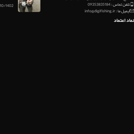
تلفن تماس : 09353835184
10/1402
ایمیل ما : info@digifishing.ir
نماد اعتماد