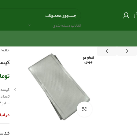
انتخاب دسته بندی
خانه
ت
اتمام مو
کیسه pva ماهیگیری و طعمه پاش
جودی
توما
کیسه pva ماهیگیری و طعمه پاشی avid 
تعداد ۲۰ عدد
سایز ۱۲*6
بزرگنمایی تصویر
در انب
شناسه