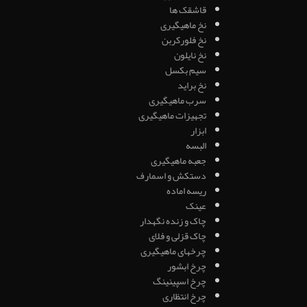
قاشقک ها
نخ ماهیگیری
نخ فلورکربن
نخ نایلون
سیم بکسل
نخ براید
سرب ماهیگیری
تجهیزات ماهیگیری
ابزار
البسه
جعبه ماهیگیری
دستکش و اسمارف
ریسه اماده
عینک
چاک و زنده نگهدار
چاک قزلی و فلای
چرخهای ماهیگیری
چرخ ابشور
چرخ اسپینینگ
چرخ انتظاری