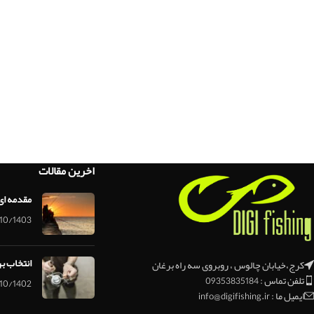
اخرین مقالات
مقدمه ای
10/1403
انتخاب ب
کرج،خیابان چالوس ، روبروی سه راه برغان
تلفن تماس : 09353835184
10/1402
ایمیل ما : info@digifishing.ir