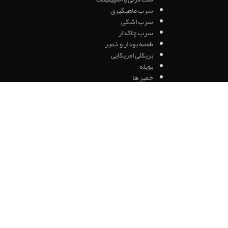
سرب ماهیگیری
سرب اشکی
سرب چاکدار
طعمه بودار و خمیر
بریکلی امریکایی
بویله
خمیر ها
طعمه مصنوعی
لور اب شور
لور ترولینگ
اسپینرها
پشه ماهیگیری
جیگ ها
طعمه شناور
قاشقک ها
ماهی ژله ای
اتصالات
شناور
سیم بکسل
ملزومات(قلاب/سرب/اتصالات)