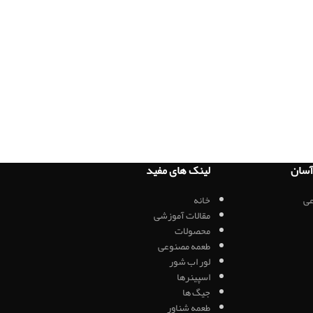
سان
لینک های مفید
ی
خانه
مقالات آموزشی
محصولات
طعمه مصنوعی
لور اب شور
اسپینرها
جیگ ها
طعمه شناور